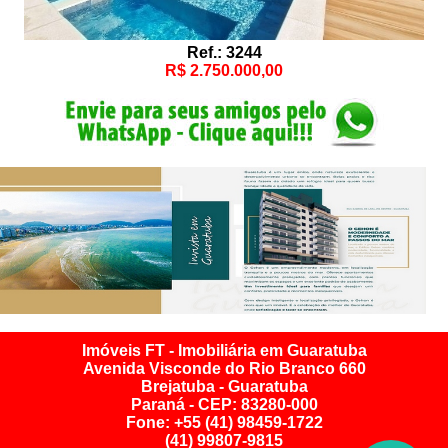
Ref.: 3244
R$ 2.750.000,00
Imóveis FT - Imobiliária em Guaratuba
Avenida Visconde do Rio Branco 660
Brejatuba - Guaratuba
Paraná - CEP: 83280-000
Fone: +55 (41) 98459-1722
(41) 99807-9815