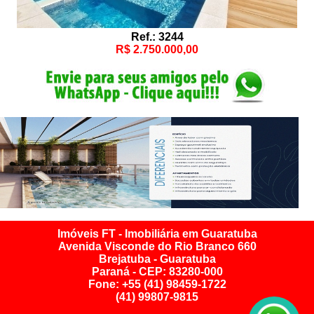
Ref.: 3244
R$ 2.750.000,00
Imóveis FT - Imobiliária em Guaratuba
Avenida Visconde do Rio Branco 660
Brejatuba - Guaratuba
Paraná - CEP: 83280-000
Fone: +55 (41) 98459-1722
(41) 99807-9815