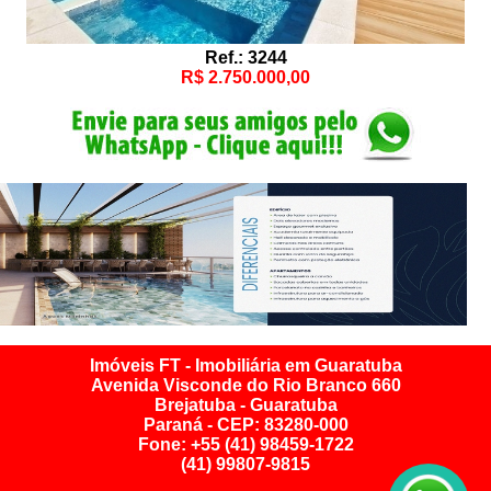
Ref.: 3244
R$ 2.750.000,00
Imóveis FT - Imobiliária em Guaratuba
Avenida Visconde do Rio Branco 660
Brejatuba - Guaratuba
Paraná - CEP: 83280-000
Fone: +55 (41) 98459-1722
(41) 99807-9815