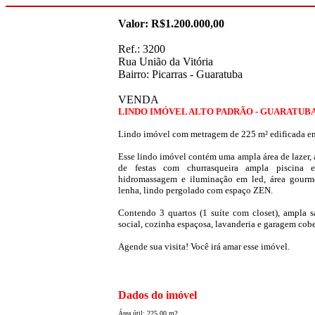
Valor: R$1.200.000,00
Ref.: 3200
Rua União da Vitória
Bairro: Picarras - Guaratuba
VENDA
LINDO IMÓVEL ALTO PADRÃO - GUARATUB
Lindo imóvel com metragem de 225 m² edificada em
Esse lindo imóvel contém uma ampla área de lazer,
de festas com churrasqueira ampla piscina 
hidromassagem e iluminação em led, área gourm
lenha, lindo pergolado com espaço ZEN.
Contendo 3 quartos (1 suíte com closet), ampla s
social, cozinha espaçosa, lavanderia e garagem cober
Agende sua visita! Você irá amar esse imóvel.
Dados do imóvel
Área útil: 225.00 m2