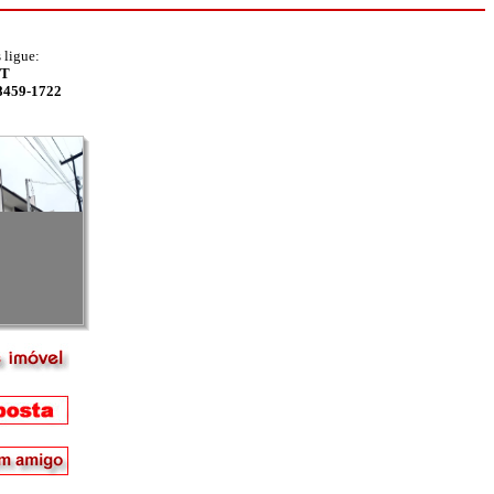
 ligue:
FT
98459-1722