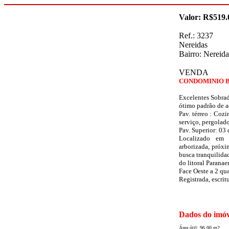
Valor: R$519.
Ref.: 3237
Nereidas
Bairro: Nereid
VENDA
CONDOMINIO BE
Excelentes Sobrad
ótimo padrão de 
Pav. térreo : Cozi
serviço, pergolad
Pav. Superior: 03 
Localizado em 
arborizada, próxi
busca tranquilida
do litoral Paranae
Face Oeste a 2 qu
Registrada, escri
Dados do imóv
Área útil: 96.00 m2