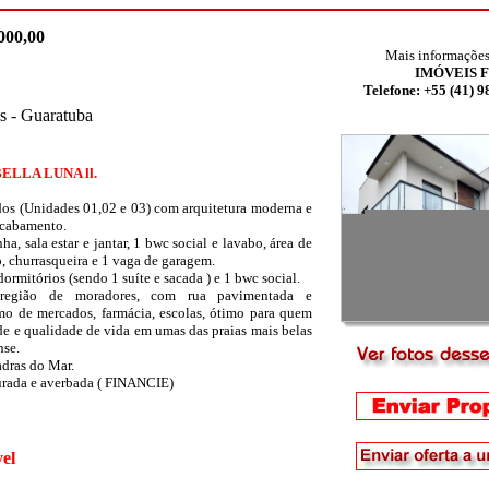
000,00
Mais informações
IMÓVEIS 
Telefone: +55 (41) 
as - Guaratuba
LLA LUNA ll.
os (Unidades 01,02 e 03) com arquitetura moderna e
acabamento.
nha, sala estar e jantar, 1 bwc social e lavabo, área de
o, churrasqueira e 1 vaga de garagem.
dormitórios (sendo 1 suíte e sacada ) e 1 bwc social.
região de moradores, com rua pavimentada e
mo de mercados, farmácia, escolas, ótimo para quem
de e qualidade de vida em umas das praias mais belas
nse.
adras do Mar.
turada e averbada ( FINANCIE)
el