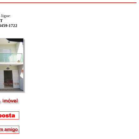
 ligue:
FT
98459-1722