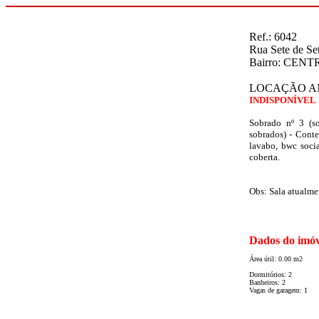
Ref.: 6042
Rua Sete de Se
Bairro: CENTR
LOCAÇÃO A
INDISPONÍVEL
Sobrado nº 3 (s
sobrados) - Conte
lavabo, bwc socia
coberta.
Obs: Sala atualme
Dados do imóv
Área útil: 0.00 m2
Dormitórios: 2
Banheiros: 2
Vagas de garagem: 1